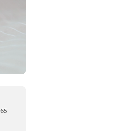
,
065