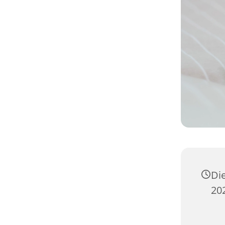
Di
202