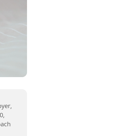
yer,
0,
bach