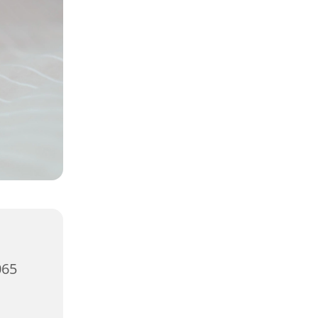
,
065