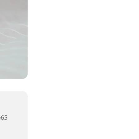
,
065