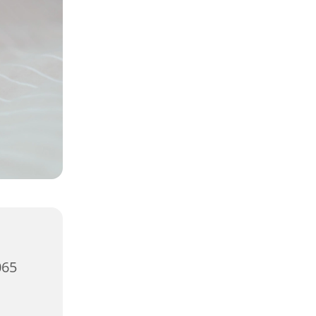
,
065