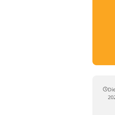
Di
202